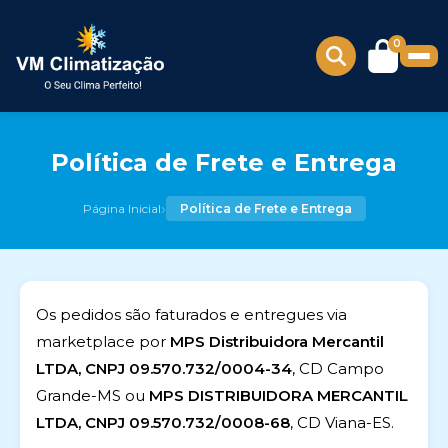
0
Política de Frete e Entrega
›
Página Inicial
Política de Frete e Entrega
Os pedidos são faturados e entregues via
marketplace por
MPS Distribuidora Mercantil
LTDA, CNPJ 09.570.732/0004-34
, CD Campo
Grande-MS ou
MPS DISTRIBUIDORA MERCANTIL
LTDA, CNPJ 09.570.732/0008-68
, CD Viana-ES.