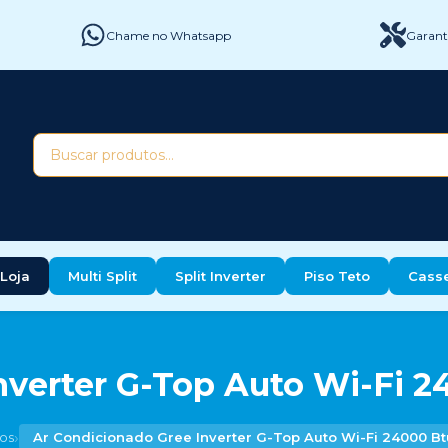
Chame no Whatsapp
Garanti
Loja
Multi Split
Split Inverter
Piso Teto
Cass
verter G-Top Auto Wi-Fi 2
›
os
Ar Condicionado Gree Inverter G-Top Auto Wi-Fi 24000 Bt