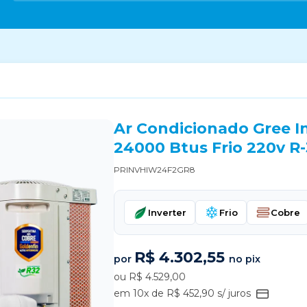
Ar Condicionado Gree I
24000 Btus Frio 220v R
PRINVHIW24F2GR8
Inverter
Frio
Cobre
R$ 4.302,55
por
no pix
ou R$ 4.529,00
em 10x de R$ 452,90 s/ juros