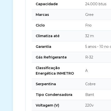
Capacidade
24.000 btus
Marcas
Gree
Ciclo
Frio
Climatiza até
32 m
Garantia
5 anos - 10 no
Gás Refrigerante
R-32
Classificação
A
Energética INMETRO
Serpentina
Cobre
Tipo Condensadora
Barril
Voltagem (V)
220v