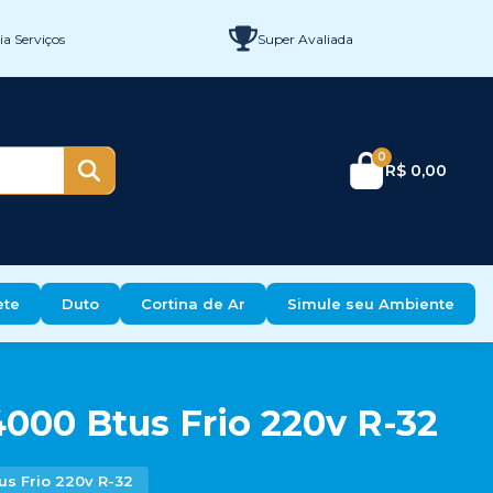
a Serviços
Super Avaliada
0
R$ 0,00
ete
Duto
Cortina de Ar
Simule seu Ambiente
4000 Btus Frio 220v R-32
us Frio 220v R-32