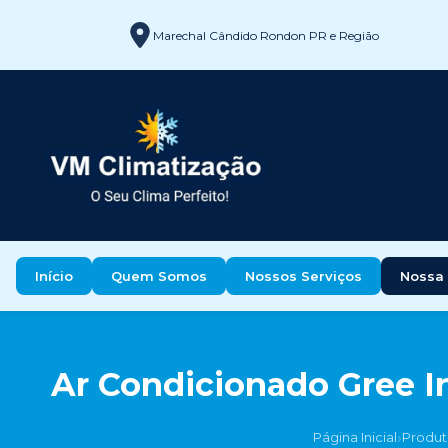
Marechal Cândido Rondon PR e Região
Início
Quem Somos
Nossos Serviços
Nossa 
Ar Condicionado Gree In
›
Página Inicial
Produt